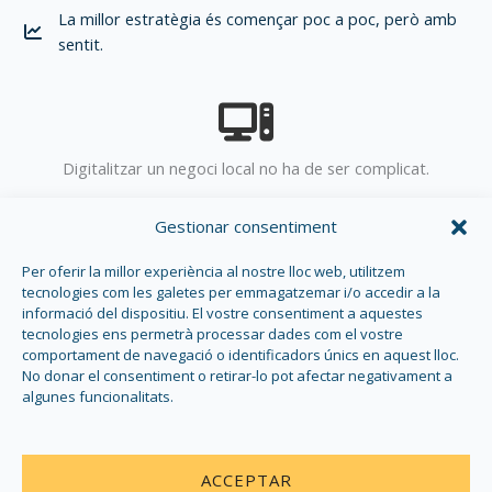
La millor estratègia és començar poc a poc, però amb
sentit.
Digitalitzar un negoci local no ha de ser complicat.
Amb les eines adequades i una mica d’estratègia, pots
Gestionar consentiment
millorar la teva organització, guanyar temps i, sobretot,
fer que els teus clients et trobin més fàcilment
.
Per oferir la millor experiència al nostre lloc web, utilitzem
tecnologies com les galetes per emmagatzemar i/o accedir a la
informació del dispositiu. El vostre consentiment a aquestes
tecnologies ens permetrà processar dades com el vostre
comportament de navegació o identificadors únics en aquest lloc.
No donar el consentiment o retirar-lo pot afectar negativament a
algunes funcionalitats.
ACCEPTAR