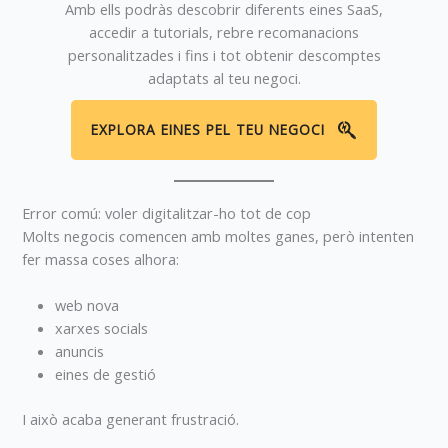
Amb ells podràs descobrir diferents eines SaaS,
accedir a tutorials, rebre recomanacions
personalitzades i fins i tot obtenir descomptes
adaptats al teu negoci.
EXPLORA EINES PEL TEU NEGOCI
Error comú: voler digitalitzar-ho tot de cop
Molts negocis comencen amb moltes ganes, però intenten
fer massa coses alhora:
web nova
xarxes socials
anuncis
eines de gestió
I això acaba generant frustració.