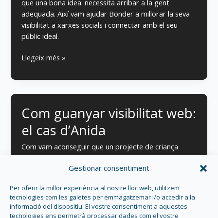
que una bona idea: necessita arribar a la gent
adequada. Així vam ajudar Bonder a millorar la seva
visibilitat a xarxes socials i connectar amb el seu
públic ideal.
Millorar
Llegeix més »
visibilitat
a
xarxes
socials:
Com guanyar visibilitat web:
el
cas
el cas d’Anida
Bonder
Com vam aconseguir que un projecte de criança
respectuosa arribés a més famílies amb canvis
Gestionar consentiment
senzills (i sense fer màgia, només estratègia).
Per oferir la millor experiència al nostre lloc web, utilitzem
Com
Llegeix més »
tecnologies com les galetes per emmagatzemar i/o accedir a la
guanyar
informació del dispositiu. El vostre consentiment a aquestes
visibilitat
tecnologies ens permetrà processar dades com el vostre