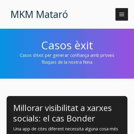
Vés
al
MKM Mataró
contingut
Casos èxit
Casos d’èxit per generar confiança amb proves
físiques de la nostra feina
Millorar visibilitat a xarxes
socials: el cas Bonder
Una app de cites diferent necessita alguna cosa més